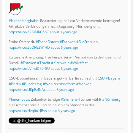
#Hesselbergbahn
: Reaktivierung soll zur Verkehrswende beitragen!
Attraktive Verbindungen nach Augsburg, Nürnberg un…
https://t.co/n2AIMKC6oC
about 3 years ago
Frohe Ostern 🐇
#FroheOstern
#Franken
#DieFranken
https://t.co/Z6QRE2WlHD
about 3 years ago
Kulturelle Aneignung: Frankenpartei will Verbot von Lederhosen und
Dirndl!
#Franken
#Tracht
#Kirchweih
#Volksfest
https://t.co/uVmdD70r8U
about 3 years ago
CSU-Doppelmoral. In Bayern gut - in Berlin schlecht.
#CSU
#Bayern
#Berlin
#Bundestag
#Wahlrechtsreform
#franken
https://t.co/LlKpEzINAc
about 3 years ago
#Innomotics
: Zukunftsträchtige
#Siemens
-Tochter wählt
#Nürnberg
als Firmenzentrale und hält auch am Standort in der…
https://t.co/Nvq6o1JBvs
about 3 years ago