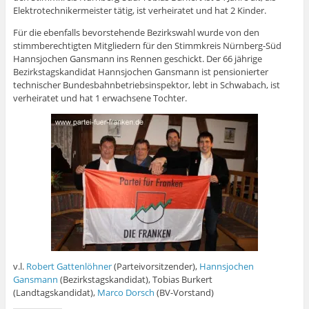
n
Elektrotechnikermeister tätig, ist verheiratet und hat 2 Kinder.
e
t
Für die ebenfalls bevorstehende Bezirkswahl wurde von den
)
stimmberechtigten Mitgliedern für den Stimmkreis Nürnberg-Süd
Hannsjochen Gansmann ins Rennen geschickt. Der 66 jährige
Bezirkstagskandidat Hannsjochen Gansmann ist pensionierter
technischer Bundesbahnbetriebsinspektor, lebt in Schwabach, ist
verheiratet und hat 1 erwachsene Tochter.
v.l.
Robert Gattenlöhner
(Parteivorsitzender),
Hannsjochen
Gansmann
(Bezirkstagskandidat), Tobias Burkert
(Landtagskandidat),
Marco Dorsch
(BV-Vorstand)