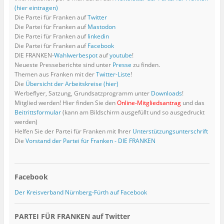
i
n
s
n
i
n
u
u
n
n
(hier eintragen)
s
e
e
n
e
e
e
n
n
Die Partei für Franken auf
Twitter
t
n
u
n
u
m
m
e
e
e
d
e
e
e
F
F
u
u
Die Partei für Franken auf
Mastodon
r
e
m
u
m
e
e
e
e
g
n
F
e
F
n
n
m
Die Partei für Franken auf
linkedin
m
e
(
e
m
e
s
s
F
F
Die Partei für Franken auf
Facebook
ö
W
n
F
n
t
t
e
e
f
i
s
e
s
e
e
n
n
DIE FRANKEN-
Wahlwerbespot
auf
youtube
!
f
r
t
n
t
r
r
s
s
Neueste Presseberichte sind unter
Presse
zu finden.
n
d
e
s
e
g
g
t
t
e
i
r
t
r
e
e
e
e
Themen aus Franken mit der
Twitter-Liste
!
t
n
g
e
g
ö
ö
r
r
)
n
e
r
e
f
f
g
Die
Übersicht der Arbeitskreise (hier)
g
e
ö
g
ö
f
f
e
e
Werbeflyer, Satzung, Grundsatzprogramm unter
Downloads
!
u
f
e
f
n
n
ö
ö
e
f
ö
f
e
e
f
Mitglied werden! Hier finden Sie den
Online-Mitgliedsantrag
und das
f
m
n
f
n
t
t
f
f
Beitrittsformular
(kann am Bildschirm ausgefüllt und so ausgedruckt
F
e
f
e
)
)
n
n
e
t
n
t
e
e
werden)
n
)
e
)
t
t
Helfen Sie der Partei für Franken mit Ihrer
Unterstützungsunterschrift
s
t
)
)
t
)
Die
Vorstand der Partei für Franken - DIE FRANKEN
e
r
g
e
ö
f
Facebook
f
n
e
Der Kreisverband Nürnberg-Fürth auf Facebook
t
)
PARTEI FÜR FRANKEN auf Twitter