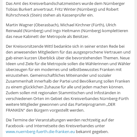
Das Amt des Kreisverbandschatzmeisters wurde dem Nürnberger
Tobias Burkert anvertraut. Fritz Winter (Nürnberg) und Robert
Rührschneck (Stein) stehen als Kassenprüfer ein.
Martin Wagner (Oberasbach), Michael Kirchner (Fürth), Ulrich
Reinwald (Nürnberg) und Ingo Heitmann (Nürnberg) komplettieren
das neue Kabinett der Metropole als Beisitzer.
Der Kreisvorsitzende Wittl bedankte sich in seiner ersten Rede bei
den anwesenden Mitgliedern für das ausgesprochene Vertrauen und
gab einen kurzen Überblick über die bevorstehenden Themen. Neue
Ideen und Ziele für die Metropole sollen die Wählerinnen und Wähler
überzeugen für ein modernes und selbstbewusstes Franken mit
einzustehen. Gemeinschaftliches Miteinander und sozialer
Zusammenhalt innerhalb der Partei und Bevölkerung sollen Franken
zu einem glücklichen Zuhause für alle und jeden machen können.
Zudem sollen mit regionalen Stammtischen und Infoständen in
verschiedenen Orten im Gebiet des Kreisverbandes Nürnberg-Fürth
weitere Mitglieder gewonnen und das Parteiprogramm „DER
FRANKEN“ den Bürgern vorgestellt werden.
Die Termine der Veranstaltungen werden rechtzeitig auf der
Facebook- und Internetseite des Kreisverbandes unter
www.nuernberg-fuerth.die-franken.eu
bekannt gegeben.