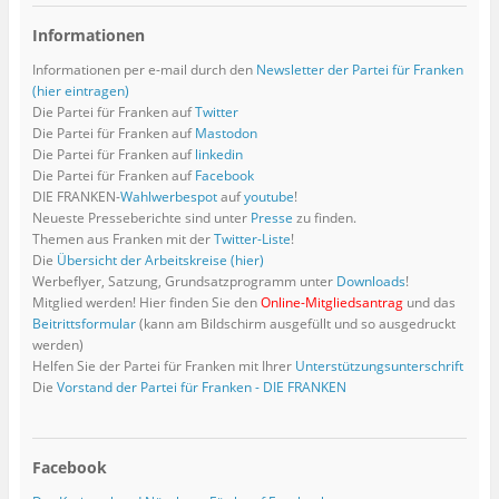
e
M
W
n
W
r
r
(
(
u
a
i
(
i
d
d
W
W
e
i
r
W
r
i
i
i
Informationen
i
m
l
d
i
d
n
n
r
r
F
z
i
r
i
n
n
d
d
Informationen per e-mail durch den
Newsletter der Partei für Franken
e
u
n
d
n
e
e
i
i
n
s
n
i
n
u
u
n
n
(hier eintragen)
s
e
e
n
e
e
e
n
n
Die Partei für Franken auf
Twitter
t
n
u
n
u
m
m
e
e
e
d
e
e
e
F
F
u
u
Die Partei für Franken auf
Mastodon
r
e
m
u
m
e
e
e
e
g
n
F
e
F
n
n
m
Die Partei für Franken auf
linkedin
m
e
(
e
m
e
s
s
F
F
Die Partei für Franken auf
Facebook
ö
W
n
F
n
t
t
e
e
f
i
s
e
s
e
e
n
n
DIE FRANKEN-
Wahlwerbespot
auf
youtube
!
f
r
t
n
t
r
r
s
s
Neueste Presseberichte sind unter
Presse
zu finden.
n
d
e
s
e
g
g
t
t
e
i
r
t
r
e
e
e
e
Themen aus Franken mit der
Twitter-Liste
!
t
n
g
e
g
ö
ö
r
r
)
n
e
r
e
f
f
g
Die
Übersicht der Arbeitskreise (hier)
g
e
ö
g
ö
f
f
e
e
Werbeflyer, Satzung, Grundsatzprogramm unter
Downloads
!
u
f
e
f
n
n
ö
ö
e
f
ö
f
e
e
f
Mitglied werden! Hier finden Sie den
Online-Mitgliedsantrag
und das
f
m
n
f
n
t
t
f
f
Beitrittsformular
(kann am Bildschirm ausgefüllt und so ausgedruckt
F
e
f
e
)
)
n
n
e
t
n
t
e
e
werden)
n
)
e
)
t
t
Helfen Sie der Partei für Franken mit Ihrer
Unterstützungsunterschrift
s
t
)
)
t
)
Die
Vorstand der Partei für Franken - DIE FRANKEN
e
r
g
e
ö
f
Facebook
f
n