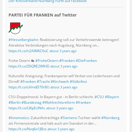
e
Der Kreisverband Nürnberg-Fürth auf Facebook
t
)
PARTEI FÜR FRANKEN auf Twitter
#Hesselbergbahn
: Reaktivierung soll zur Verkehrswende beitragen!
Attraktive Verbindungen nach Augsburg, Nürnberg un…
https://t.co/n2AIMKC6oC
about 3 years ago
Frohe Ostern 🐇
#FroheOstern
#Franken
#DieFranken
https://t.co/Z6QRE2WlHD
about 3 years ago
Kulturelle Aneignung: Frankenpartei will Verbot von Lederhosen und
Dirndl!
#Franken
#Tracht
#Kirchweih
#Volksfest
https://t.co/uVmdD70r8U
about 3 years ago
CSU-Doppelmoral. In Bayern gut - in Berlin schlecht.
#CSU
#Bayern
#Berlin
#Bundestag
#Wahlrechtsreform
#franken
https://t.co/LlKpEzINAc
about 3 years ago
#Innomotics
: Zukunftsträchtige
#Siemens
-Tochter wählt
#Nürnberg
als Firmenzentrale und hält auch am Standort in der…
https://t.co/Nvq6o1JBvs
about 3 years ago