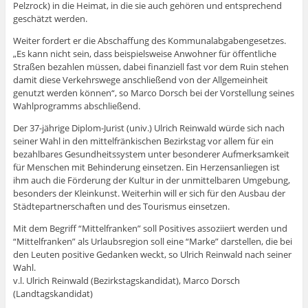
Pelzrock) in die Heimat, in die sie auch gehören und entsprechend
geschätzt werden.
Weiter fordert er die Abschaffung des Kommunalabgabengesetzes.
„Es kann nicht sein, dass beispielsweise Anwohner für öffentliche
Straßen bezahlen müssen, dabei finanziell fast vor dem Ruin stehen
damit diese Verkehrswege anschließend von der Allgemeinheit
genutzt werden können“, so Marco Dorsch bei der Vorstellung seines
Wahlprogramms abschließend.
Der 37-jährige Diplom-Jurist (univ.) Ulrich Reinwald würde sich nach
seiner Wahl in den mittelfränkischen Bezirkstag vor allem für ein
bezahlbares Gesundheitssystem unter besonderer Aufmerksamkeit
für Menschen mit Behinderung einsetzen. Ein Herzensanliegen ist
ihm auch die Förderung der Kultur in der unmittelbaren Umgebung,
besonders der Kleinkunst. Weiterhin will er sich für den Ausbau der
Städtepartnerschaften und des Tourismus einsetzen.
Mit dem Begriff “Mittelfranken” soll Positives assoziiert werden und
“Mittelfranken” als Urlaubsregion soll eine “Marke” darstellen, die bei
den Leuten positive Gedanken weckt, so Ulrich Reinwald nach seiner
Wahl.
v.l. Ulrich Reinwald (Bezirkstagskandidat), Marco Dorsch
(Landtagskandidat)