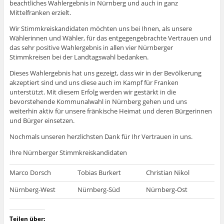
i
r
e
i
e
(
(
l
l
beachtliches Wahlergebnis in Nürnberg und auch in ganz
n
E
n
l
n
W
W
e
e
Mittelfranken erzielt.
n
-
(
e
(
i
i
n
n
e
M
W
n
W
r
r
(
(
u
a
i
(
i
d
d
W
W
Wir Stimmkreiskandidaten möchten uns bei Ihnen, als unsere
e
i
r
W
r
i
i
i
i
m
l
d
i
d
n
n
r
Wählerinnen und Wähler, für das entgegengebrachte Vertrauen und
r
F
z
i
r
i
n
n
d
d
das sehr positive Wahlergebnis in allen vier Nürnberger
e
u
n
d
n
e
e
i
i
n
s
n
i
n
u
u
n
n
Stimmkreisen bei der Landtagswahl bedanken.
s
e
e
n
e
e
e
n
n
t
n
u
n
u
m
m
e
e
e
d
e
e
e
F
F
u
Dieses Wahlergebnis hat uns gezeigt, dass wir in der Bevölkerung
u
r
e
m
u
m
e
e
e
e
akzeptiert sind und uns diese auch im Kampf für Franken
g
n
F
e
F
n
n
m
m
e
(
e
m
e
s
s
F
unterstützt. Mit diesem Erfolg werden wir gestärkt in die
F
ö
W
n
F
n
t
t
e
e
bevorstehende Kommunalwahl in Nürnberg gehen und uns
f
i
s
e
s
e
e
n
n
f
r
t
n
t
r
r
s
s
weiterhin aktiv für unsere fränkische Heimat und deren Bürgerinnen
n
d
e
s
e
g
g
t
t
und Bürger einsetzen.
e
i
r
t
r
e
e
e
e
t
n
g
e
g
ö
ö
r
r
)
n
e
r
e
f
f
g
g
Nochmals unseren herzlichsten Dank für Ihr Vertrauen in uns.
e
ö
g
ö
f
f
e
e
u
f
e
f
n
n
ö
ö
e
f
ö
f
e
e
f
f
Ihre Nürnberger Stimmkreiskandidaten
m
n
f
n
t
t
f
f
F
e
f
e
)
)
n
n
e
t
n
t
e
e
Marco Dorsch
Tobias Burkert
Christian Nikol
n
)
e
)
t
t
s
t
)
)
t
)
Nürnberg-West
Nürnberg-Süd
Nürnberg-Ost
e
r
g
e
ö
Teilen über:
f