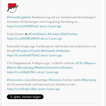
#Hesselbergbahn
: Reaktivierung soll zur Verkehrswende beitragen!
Attraktive Verbindungen nach Augsburg, Nürnberg un…
https://t.co/n2AIMKC6oC
about 3 years ago
Frohe Ostern 🐇
#FroheOstern
#Franken
#DieFranken
https://t.co/Z6QRE2WlHD
about 3 years ago
Kulturelle Aneignung: Frankenpartei will Verbot von Lederhosen und
Dirndl!
#Franken
#Tracht
#Kirchweih
#Volksfest
https://t.co/uVmdD70r8U
about 3 years ago
CSU-Doppelmoral. In Bayern gut - in Berlin schlecht.
#CSU
#Bayern
#Berlin
#Bundestag
#Wahlrechtsreform
#franken
https://t.co/LlKpEzINAc
about 3 years ago
#Innomotics
: Zukunftsträchtige
#Siemens
-Tochter wählt
#Nürnberg
als Firmenzentrale und hält auch am Standort in der…
https://t.co/Nvq6o1JBvs
about 3 years ago