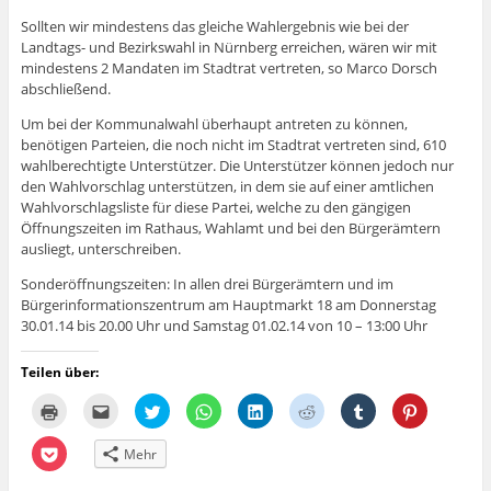
ö
f
Sollten wir mindestens das gleiche Wahlergebnis wie bei der
f
n
Landtags- und Bezirkswahl in Nürnberg erreichen, wären wir mit
e
t
mindestens 2 Mandaten im Stadtrat vertreten, so Marco Dorsch
)
abschließend.
Um bei der Kommunalwahl überhaupt antreten zu können,
benötigen Parteien, die noch nicht im Stadtrat vertreten sind, 610
wahlberechtigte Unterstützer. Die Unterstützer können jedoch nur
den Wahlvorschlag unterstützen, in dem sie auf einer amtlichen
Wahlvorschlagsliste für diese Partei, welche zu den gängigen
Öffnungszeiten im Rathaus, Wahlamt und bei den Bürgerämtern
ausliegt, unterschreiben.
Sonderöffnungszeiten: In allen drei Bürgerämtern und im
Bürgerinformationszentrum am Hauptmarkt 18 am Donnerstag
30.01.14 bis 20.00 Uhr und Samstag 01.02.14 von 10 – 13:00 Uhr
Teilen über:
K
K
K
K
K
K
K
K
l
l
l
l
l
l
l
l
i
i
i
i
i
i
i
i
c
c
c
c
c
c
c
c
K
Mehr
k
k
k
k
k
k
k
k
l
e
,
,
e
,
,
,
,
i
n
u
u
n
u
u
u
u
c