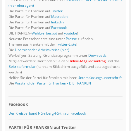
e
u
n
d
n
e
e
i
i
n
s
n
i
n
u
u
n
n
(hier eintragen)
s
e
e
n
e
e
e
n
n
Die Partei für Franken auf
Twitter
t
n
u
n
u
m
m
e
e
e
d
e
e
e
F
F
u
u
Die Partei für Franken auf
Mastodon
r
e
m
u
m
e
e
e
e
g
n
F
e
F
n
n
m
Die Partei für Franken auf
linkedin
m
e
(
e
m
e
s
s
F
F
Die Partei für Franken auf
Facebook
ö
W
n
F
n
t
t
e
e
f
i
s
e
s
e
e
n
n
DIE FRANKEN-
Wahlwerbespot
auf
youtube
!
f
r
t
n
t
r
r
s
s
Neueste Presseberichte sind unter
Presse
zu finden.
n
d
e
s
e
g
g
t
t
e
i
r
t
r
e
e
e
e
Themen aus Franken mit der
Twitter-Liste
!
t
n
g
e
g
ö
ö
r
r
)
n
e
r
e
f
f
g
Die
Übersicht der Arbeitskreise (hier)
g
e
ö
g
ö
f
f
e
e
Werbeflyer, Satzung, Grundsatzprogramm unter
Downloads
!
u
f
e
f
n
n
ö
ö
e
f
ö
f
e
e
f
Mitglied werden! Hier finden Sie den
Online-Mitgliedsantrag
und das
f
m
n
f
n
t
t
f
f
Beitrittsformular
(kann am Bildschirm ausgefüllt und so ausgedruckt
F
e
f
e
)
)
n
n
e
t
n
t
e
e
werden)
n
)
e
)
t
t
Helfen Sie der Partei für Franken mit Ihrer
Unterstützungsunterschrift
s
t
)
)
t
)
Die
Vorstand der Partei für Franken - DIE FRANKEN
e
r
g
e
ö
f
Facebook
f
n
e
Der Kreisverband Nürnberg-Fürth auf Facebook
t
)
PARTEI FÜR FRANKEN auf Twitter