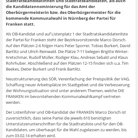
Stadtratskandidatinnen und Stadtratskandidaten, als auch
d
e
l
e
l
n
n
i
i
i
r
e
i
e
(
(
l
l
die Kandidatennominierung für das Amt der
n
E
n
l
n
W
W
e
e
Oberbürgermeisterin bzw. des Oberbürgermeister für die
n
-
(
e
(
i
i
n
n
e
M
W
n
W
r
r
(
(
kommende Kommunalwahl in Nürnberg der Partei für
u
a
i
(
i
d
d
W
W
e
i
r
W
r
i
i
i
Franken statt.
i
m
l
d
i
d
n
n
r
r
F
z
i
r
i
n
n
d
d
Als OB-Kandidat und auf Listenplatz 1 der Stadtratskandidatenliste
e
u
n
d
n
e
e
i
i
n
s
n
i
n
u
u
n
n
der Partei für Franken steht der Bezirksvorsitzende Marco Dorsch.
s
e
e
n
e
e
e
n
n
Auf den Plätzen 2-6 folgen Hans Peter Sporrer, Tobias Burkert, David
t
n
u
n
u
m
m
e
e
e
d
e
e
e
F
F
u
u
Bartlitz und Ulrich Reinwald. Die Plätze 7-11 belegen Brigitte Winter-
r
e
m
u
m
e
e
e
e
g
n
F
e
F
n
n
m
Kretschmar, Rudolf Müller, Rüdiger Klau, Andreas Sebald und Klaus
m
e
(
e
m
e
s
s
F
F
Rohrhuber. Abschließend auf den Plätzen 12-15 finden sich u.a. Tim
ö
W
n
F
n
t
t
e
e
f
i
s
e
s
e
e
n
n
Beekes, Dieter Burkert und Frank Bartlitz.
f
r
t
n
t
r
r
s
s
n
d
e
s
e
g
g
t
t
Neustrukturierung des SÖR, Vereinfachung der Preispolitik der VAG,
e
i
r
t
r
e
e
e
e
t
n
g
e
g
ö
ö
r
r
Schaffung neuer Arbeitsplätze im Stadtgebiet und die Verbesserung
)
n
e
r
e
f
f
g
g
e
ö
g
ö
f
f
e
der Wohnungssituation sind unter anderem Themen, welche DIE
e
u
f
e
f
n
n
ö
ö
FRANKEN im bevorstehenden Kommunalwahlkampf vertreten
e
f
ö
f
e
e
f
f
m
n
f
n
t
t
f
f
werden.
F
e
f
e
)
)
n
n
e
t
n
t
e
e
Der Listenführer und OB-Kandidat der FRANKEN Marco Dorsch ist
n
)
e
)
t
t
s
t
)
)
zuversichtlich, dass seine Partei die jeweils 610 benötigten
t
)
e
Unterstützerunterschriften für die Stadtratsliste und für den OB-
r
Kandidaten, um überhaupt für die Wahl zugelassen zu werden, bis
g
e
zum 03.02.14 erhalten wird.