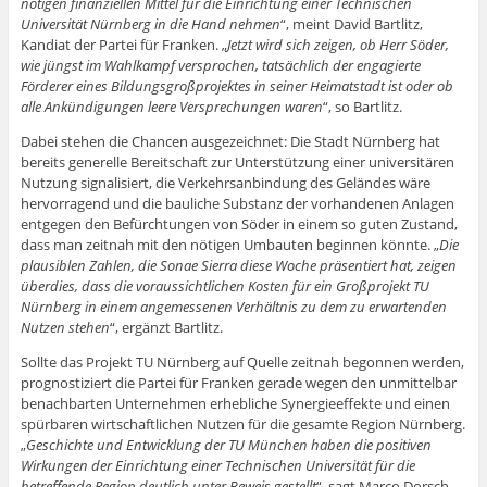
nötigen finanziellen Mittel für die Einrichtung einer Technischen
n
d
e
s
e
g
g
t
t
e
i
r
t
r
e
e
e
e
Universität Nürnberg in die Hand nehmen
“, meint David Bartlitz,
t
n
g
e
g
ö
ö
r
r
)
n
e
r
e
f
f
g
Kandiat der Partei für Franken. „
Jetzt wird sich zeigen, ob Herr Söder,
g
e
ö
g
ö
f
f
e
e
wie jüngst im Wahlkampf versprochen, tatsächlich der engagierte
u
f
e
f
n
n
ö
ö
e
f
ö
f
e
e
f
Förderer eines Bildungsgroßprojektes in seiner Heimatstadt ist oder ob
f
m
n
f
n
t
t
f
f
alle Ankündigungen leere Versprechungen waren
“, so Bartlitz.
F
e
f
e
)
)
n
n
e
t
n
t
e
e
n
)
e
)
t
t
Dabei stehen die Chancen ausgezeichnet: Die Stadt Nürnberg hat
s
t
)
)
t
)
bereits generelle Bereitschaft zur Unterstützung einer universitären
e
Nutzung signalisiert, die Verkehrsanbindung des Geländes wäre
r
g
hervorragend und die bauliche Substanz der vorhandenen Anlagen
e
entgegen den Befürchtungen von Söder in einem so guten Zustand,
ö
f
dass man zeitnah mit den nötigen Umbauten beginnen könnte. „
Die
f
plausiblen Zahlen, die Sonae Sierra diese Woche präsentiert hat, zeigen
n
e
überdies, dass die voraussichtlichen Kosten für ein Großprojekt TU
t
)
Nürnberg in einem angemessenen Verhältnis zu dem zu erwartenden
Nutzen stehen
“, ergänzt Bartlitz.
Sollte das Projekt TU Nürnberg auf Quelle zeitnah begonnen werden,
prognostiziert die Partei für Franken gerade wegen den unmittelbar
benachbarten Unternehmen erhebliche Synergieeffekte und einen
spürbaren wirtschaftlichen Nutzen für die gesamte Region Nürnberg.
„
Geschichte und Entwicklung der TU München haben die positiven
Wirkungen der Einrichtung einer Technischen Universität für die
betreffende Region deutlich unter Beweis gestellt
“, sagt Marco Dorsch,