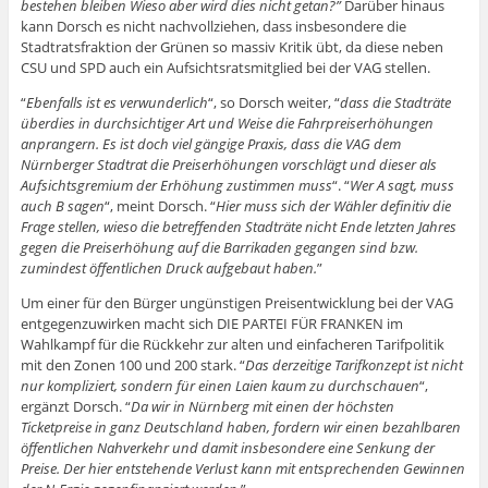
bestehen bleiben Wieso aber wird dies nicht getan?”
Darüber hinaus
kann Dorsch es nicht nachvollziehen, dass insbesondere die
Stadtratsfraktion der Grünen so massiv Kritik übt, da diese neben
CSU und SPD auch ein Aufsichtsratsmitglied bei der VAG stellen.
“
Ebenfalls ist es verwunderlich
“, so Dorsch weiter, “
dass die Stadträte
überdies in durchsichtiger Art und Weise die Fahrpreiserhöhungen
anprangern. Es ist doch viel gängige Praxis, dass die VAG dem
Nürnberger Stadtrat die Preiserhöhungen vorschlägt und dieser als
Aufsichtsgremium der Erhöhung zustimmen muss
“. “
Wer A sagt, muss
auch B sagen
“, meint Dorsch. “
Hier muss sich der Wähler definitiv die
Frage stellen, wieso die betreffenden Stadträte nicht Ende letzten Jahres
gegen die Preiserhöhung auf die Barrikaden gegangen sind bzw.
zumindest öffentlichen Druck aufgebaut haben.
”
Um einer für den Bürger ungünstigen Preisentwicklung bei der VAG
entgegenzuwirken macht sich DIE PARTEI FÜR FRANKEN im
Wahlkampf für die Rückkehr zur alten und einfacheren Tarifpolitik
mit den Zonen 100 und 200 stark. “
Das derzeitige Tarifkonzept ist nicht
nur kompliziert, sondern für einen Laien kaum zu durchschauen
“,
ergänzt Dorsch. “
Da wir in Nürnberg mit einen der höchsten
Ticketpreise in ganz Deutschland haben, fordern wir einen bezahlbaren
öffentlichen Nahverkehr und damit insbesondere eine Senkung der
Preise. Der hier entstehende Verlust kann mit entsprechenden Gewinnen