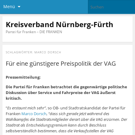
Menü
Kreisverband Nürnberg-Fürth
Partei für Franken – DIE FRANKEN
SCHLAGWÖRTER:
MARCO DORSCH
Für eine günstigere Preispolitik der VAG
Pressemitteilung:
Die Partei für Franken betrachtet die gegenwärtige politische
Diskussion über Service und Fahrpreise der VAG äußerst
kritisch.
“
Es erstaunt mich sehr”
, so OB- und Stadtratskandidat der Partei für
Franken
Marco Dorsch
,
“dass sich gerade jetzt während des
Wahlkampfes die Stadtratsmitglieder derart über die VAG erzürnen. Der
Stadtrat als Entscheidungsgremium kann durch Beschluss
selbstverständlich bestimmen, dass die Verkaufsstellen der VAG